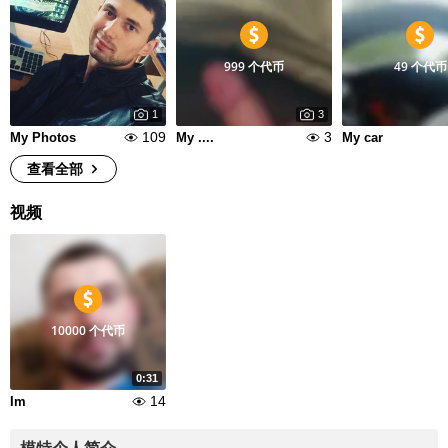
999 个代币
49 个代币
1
3
109
3
My Photos
My ....
My car
查看全部
视频
10000 个代币
0:31
14
Im